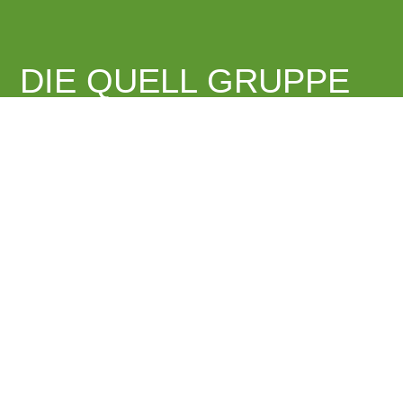
DIE QUELL GRUPPE
Wir bieten zukunftsorientierte Weiterbildung mit System an und
garantieren aktuelles Fachwissen und kompetente Umsetzung
der Kundenansprüche. Dabei sorgt das nach AZAV zertifizierte
Qualitätsmanagementsystem für ein kontinuierlich hohes
Niveau und sichert die Möglichkeit der Förderung, z. B. durch
die Agentur für Arbeit und andere öffentliche Kostenträger.
Mehr über uns