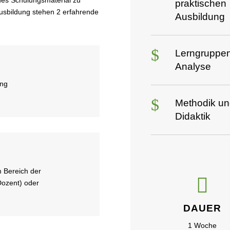
praktischen
Ausbildung stehen 2 erfahrende
Ausbildung
$
Lerngruppen
Analyse
ung
$
Methodik un
Didaktik
m Bereich der

Dozent) oder
DAUER
1 Woche