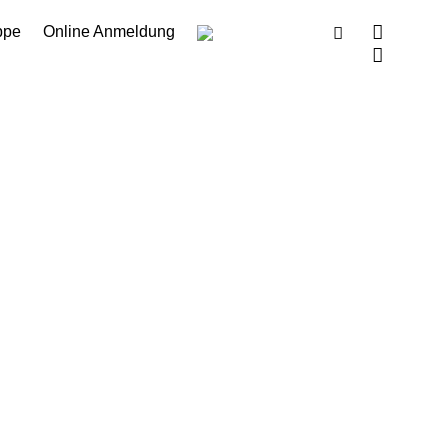

ppe
Online Anmeldung

