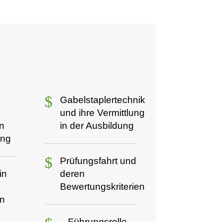
$
Gabelstaplertechnik
und ihre Vermittlung
in
in der Ausbildung
ung
$
Prüfungsfahrt und
in
deren
Bewertungskriterien
en
Führungsrolle