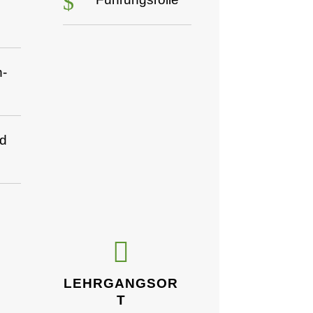
$
-
d

LEHRGANGSOR
T