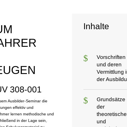
Inhalte
UM
FAHRER
$
Vorschriften
und deren
EUGEN
Vermittlung 
der Ausbild
UV 308-001
$
Grundsätze 
esem Ausbilder-Seminar die
der
lungen effektiv und
theoretisch
ehmer lernen methodische und
ließend in der Lage sein,
und
des Schulungsmaterial zu