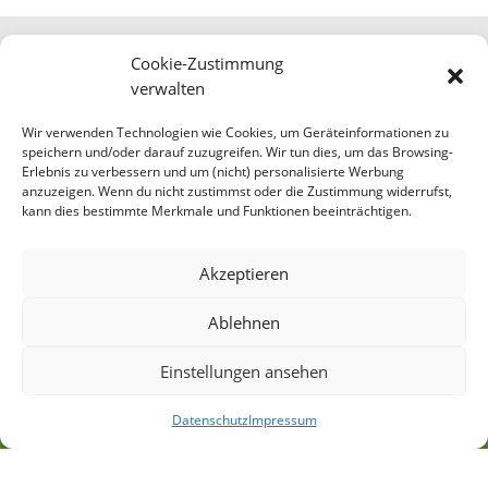
Cookie-Zustimmung
verwalten
AKTUELLE
Wir verwenden Technologien wie Cookies, um Geräteinformationen zu
speichern und/oder darauf zuzugreifen. Wir tun dies, um das Browsing-
KURSTERMINE
Erlebnis zu verbessern und um (nicht) personalisierte Werbung
anzuzeigen. Wenn du nicht zustimmst oder die Zustimmung widerrufst,
kann dies bestimmte Merkmale und Funktionen beeinträchtigen.
Hier findest du unser aktuelles Schulungsprogramm und
kannst dir deinen Termin direkt buchen.
Akzeptieren
Jetzt den passenden Termin finden
Ablehnen
Einstellungen ansehen
Datenschutz
Impressum