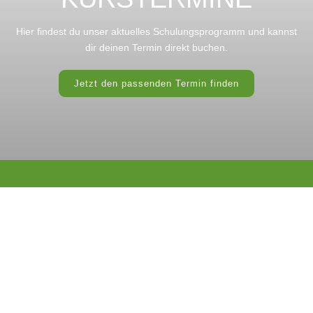
Hier findest du unser aktuelles Schulungsprogramm und kannst
dir deinen Termin direkt buchen.
Jetzt den passenden Termin finden
DIE QUELL GRUPPE
Wir bieten zukunftsorientierte Weiterbildung mit System an und
garantieren aktuelles Fachwissen und kompetente Umsetzung