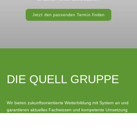
Jetzt den passenden Termin finden
DIE QUELL GRUPPE
Wir bieten zukunftsorientierte Weiterbildung mit System an und
garantieren aktuelles Fachwissen und kompetente Umsetzung
der Kundenansprüche. Dabei sorgt das nach AZAV zertifizierte
Qualitätsmanagementsystem für ein kontinuierlich hohes
Niveau und sichert die Möglichkeit der Förderung, z. B. durch